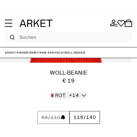
Suchen
ARKET
/
Kinder
/
Baby
/
New arrivals
/
Woll-Beanie
WOLL-BEANIE
€ 19
ROT
+14
86/110
116/140