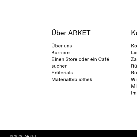
Über ARKET
K
Über uns
Ko
Karriere
Li
Einen Store oder ein Café
Za
suchen
Rü
Editorials
Rü
Materialbibliothek
Wi
Mi
Im
© 2026 ARKET