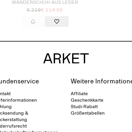
WANDERSCHUH AUS LEDER
€ 229
€ 114.50
undenservice
Weitere Information
ntakt
Affiliate
eferinformationen
Geschenkkarte
hlung
Studi-Rabatt
cksendung &
Größentabellen
ckerstattung
derrufsrecht