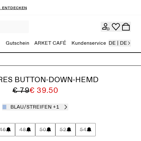
 entdecken
Gutschein
ARKET CAFÉ
Kundenservice
DE | DE
RES BUTTON-DOWN-HEMD
€ 79
€ 39.50
BLAU/STREIFEN
+1
46
48
50
52
54