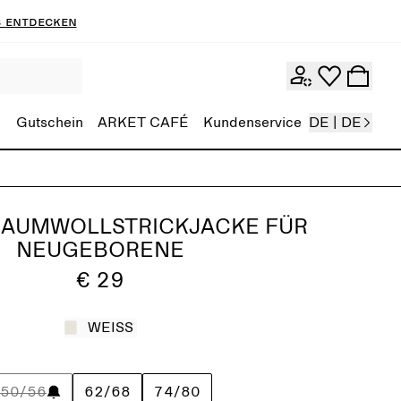
 entdecken
Gutschein
ARKET CAFÉ
Kundenservice
DE | DE
BAUMWOLLSTRICKJACKE FÜR
NEUGEBORENE
€ 29
WEISS
50/56
62/68
74/80