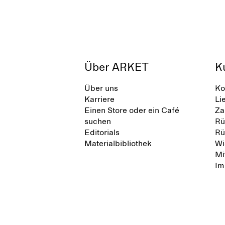
Über ARKET
K
Über uns
Ko
Karriere
Li
Einen Store oder ein Café
Za
suchen
Rü
Editorials
Rü
Materialbibliothek
Wi
Mi
Im