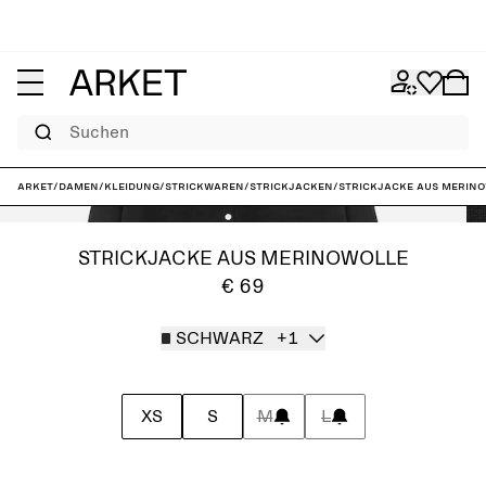
Suchen
ARKET
/
Damen
/
Kleidung
/
Strickwaren
/
Strickjacken
/
Strickjacke aus Merin
STRICKJACKE AUS MERINOWOLLE
€ 69
SCHWARZ
+1
XS
S
M
L