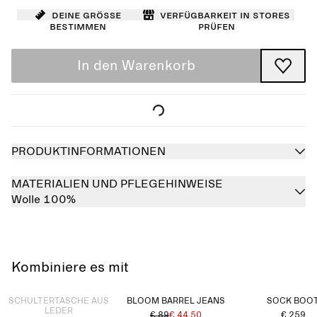
Deine Größe
Verfügbarkeit in Stores
bestimmen
prüfen
In den Warenkorb
PRODUKTINFORMATIONEN
MATERIALIEN UND PFLEGEHINWEISE
Wolle 100%
Kombiniere es mit
Ausverkauft
SCHULTERTASCHE AUS
BLOOM BARREL JEANS
SOCK BOO
LEDER
€ 89
€ 44.50
€ 259