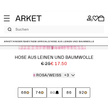
Suchen
ARKET
/
Kinder
/
Baby
/
New arrivals
/
Hose aus Leinen und Baumwolle
HOSE AUS LEINEN UND BAUMWOLLE
€ 25
€ 17.50
ROSA/WEISS
+3
68
74
80
86
92