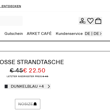
 entdecken
Gutschein
ARKET CAFÉ
Kundenservice
DE | DE
OSSE STRANDTASCHE
€ 45
€ 22.50
Letzter niedrigster Preis:
€ 45
DUNKELBLAU
+4
NOSIZE