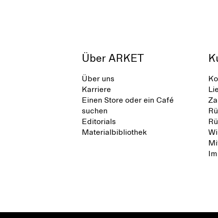
Über ARKET
K
Über uns
Ko
Karriere
Li
Einen Store oder ein Café
Za
suchen
Rü
Editorials
Rü
Materialbibliothek
Wi
Mi
Im