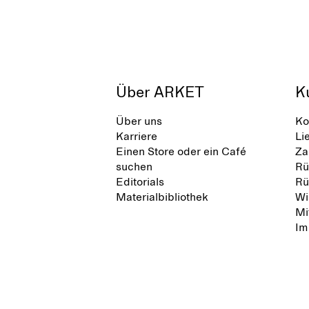
Über ARKET
K
Über uns
Ko
Karriere
Li
Einen Store oder ein Café
Za
suchen
Rü
Editorials
Rü
Materialbibliothek
Wi
Mi
Im