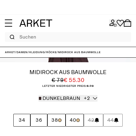
Suchen
ARKET
/
Damen
/
Kleidung
/
Röcke
/
Midirock aus Baumwolle
MIDIROCK AUS BAUMWOLLE
€ 79
€ 55.30
Letzter niedrigster Preis:
€ 79
DUNKELBRAUN
+2
34
36
38
40
42
44