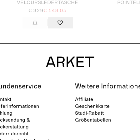
VELOURSLEDERTASCHE
POINTEL
€ 329
€ 148.05
undenservice
Weitere Information
ntakt
Affiliate
eferinformationen
Geschenkkarte
hlung
Studi-Rabatt
cksendung &
Größentabellen
ckerstattung
derrufsrecht