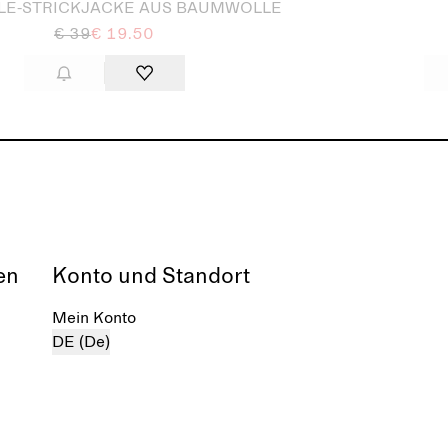
LE-STRICKJACKE AUS BAUMWOLLE
€ 39
€ 19.50
en
Konto und Standort
Mein Konto
DE (De)