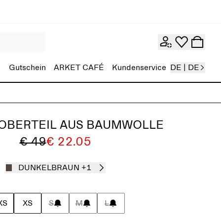
Gutschein
ARKET CAFÉ
Kundenservice
DE | DE
OBERTEIL AUS BAUMWOLLE
€ 49
€ 22.05
DUNKELBRAUN
+1
XS
XS
S
M
L