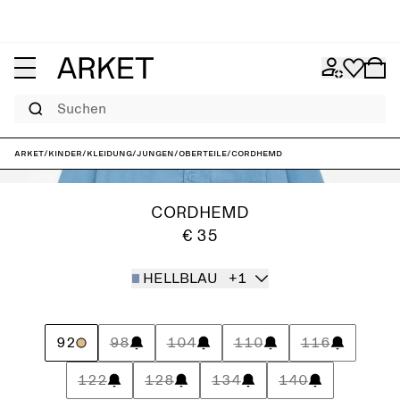
Suchen
ARKET
/
Kinder
/
Kleidung
/
Jungen
/
Oberteile
/
Cordhemd
CORDHEMD
€ 35
HELLBLAU
+1
92
98
104
110
116
122
128
134
140