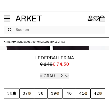
Suchen
ARKET
/
Damen
/
Damenschuhe
/
Lederballerina
LEDERBALLERINA
€ 149
€ 74.50
GRAU
+2
36
37
38
39
40
41
42