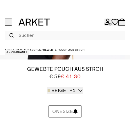
Suchen
ARKET
/
Damen
/
Taschen
/
Gewebte Pouch aus Stroh
Ausverkauft
GEWEBTE POUCH AUS STROH
€ 59
€ 41.30
BEIGE
+1
ONESIZE