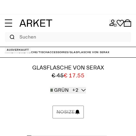
Suchen
Ausverkauft
ARKET
/
Home
/
Küche
/
Tischaccessoires
/
Glasflasche von Serax
GLASFLASCHE VON SERAX
€ 45
€ 17.55
GRÜN
+2
NOSIZE