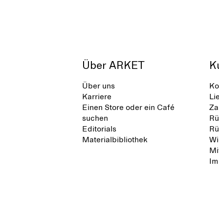
Über ARKET
K
Über uns
Ko
Karriere
Li
Einen Store oder ein Café
Za
suchen
Rü
Editorials
Rü
Materialbibliothek
Wi
Mi
Im