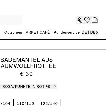
Gutschein
ARKET CAFÉ
Kundenservice
DE | DE
BADEMANTEL AUS
BAUMWOLLFROTTEE
€ 39
ROSA/PUNKTE IN ROT
+6
2/104
110/116
122/140