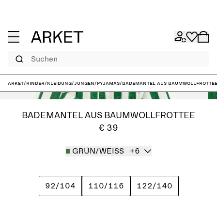
Suchen
ARKET
/
Kinder
/
Kleidung
/
Jungen
/
Pyjamas
/
Bademantel aus Baumwollfrotte
BADEMANTEL AUS BAUMWOLLFROTTEE
€ 39
GRÜN/WEISS
+6
92/104
110/116
122/140