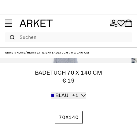
Suchen
ARKET
/
Home
/
Heimtextilien
/
Badetuch 70 x 140 cm
BADETUCH 70 X 140 CM
€ 19
BLAU
+1
70X140