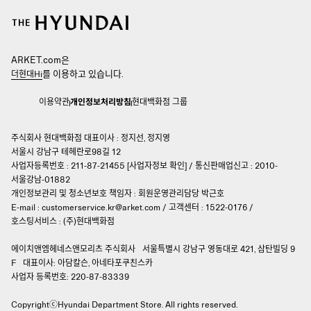
ARKET.com은
를 이용하고 있습니다.
더현대Hi
이용약관
개인정보처리방침
현대백화점 그룹
주식회사 현대백화점 대표이사 : 정지선, 정지영
서울시 강남구 테헤란로98길 12
사업자등록번호 : 211-87-21455 [
사업자정보 확인
]
/
통신판매업신고 : 2010-
서울강남-01882
개인정보관리 및 청소년보호 책임자 :
회원운영관리담당 박근호
E-mail :
customerservice.kr@arket.com
/
고객센터 : 1522-0176
/
호스팅서비스 : (주)현대백화점
에이치앤엠헤네스앤모리츠 주식회사
서울특별시 강남구 영동대로 421, 삼탄빌딩 9
F
대표이사: 아담칼슨, 아네타포쿠친스카
사업자 등록번호: 220-87-83339
CopyrightⓒHyundai Department Store.
All rights reserved.