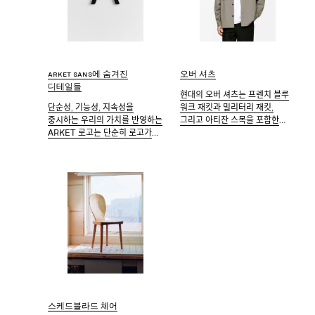
ARKET Sans에 숨겨진
오버 셔츠
디테일들
현대의 오버 셔츠는 프렌치 블루
단순성, 기능성, 지속성을
워크 재킷과 밀리터리 재킷,
중시하는 우리의 가치를 반영하는
그리고 아티잔 스목을 포함한
ARKET 로고는 단순히 로고가
기능적인 워크웨어와 유틸리티
아니라 아이슬란드와 덴마크의
가먼트에 영감을 받아
디자인 듀오 Or Type이
만들어졌습니다.
2015년에 개발한 자체 맞춤형
폰트인 ARKET Sans의
대문자로 설정된 브랜드
이름입니다
스케드블라드 체어