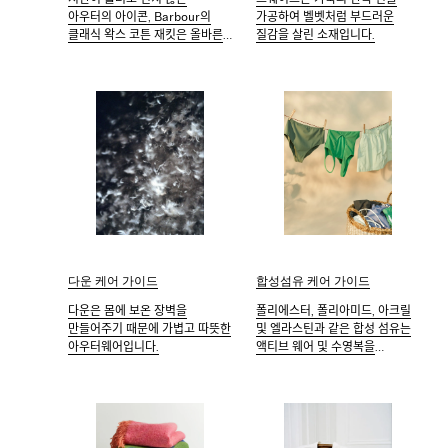
아우터의 아이콘, Barbour의
가공하여 벨벳처럼 부드러운
클래식 왁스 코튼 재킷은 올바른
질감을 살린 소재입니다.
관리만으로 수십 년간 착용할 수
있습니다.
다운 케어 가이드
합성섬유 케어 가이드
다운은 몸에 보온 장벽을
폴리에스터, 폴리아미드, 아크릴
만들어주기 때문에 가볍고 따뜻한
및 엘라스틴과 같은 합성 섬유는
아우터웨어입니다.
액티브 웨어 및 수영복을
포함하여 다양한 의복에서
사용되며, 대체로 편안하고, 빨리
마르고, 모양을 잘 유지하는
유용한 특성을 가지고 있습니다.