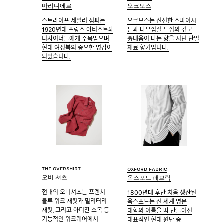
마리니에르
오크모스
스트라이프 세일러 점퍼는
오크모스는 신선한 스파이시
1920년대 프랑스 아티스트와
톤과 나무껍질 느낌의 깊고
디자이너들에게 주목받으며
흙내음이 나는 향을 지닌 단일
현대 여성복의 중요한 영감이
재료 향기입니다.
되었습니다.
The overshirt
Oxford fabric
오버 셔츠
옥스포드 패브릭
현대의 오버셔츠는 프렌치
1800년대 후반 처음 생산된
블루 워크 재킷과 밀리터리
옥스포드는 전 세계 명문
재킷, 그리고 아티잔 스목 등
대학의 이름을 따 만들어진
기능적인 워크웨어에서
대표적인 현대 원단 중