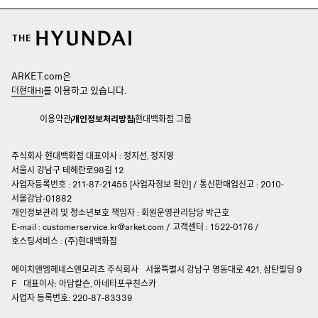
ARKET.com은
를 이용하고 있습니다.
더현대Hi
이용약관
개인정보처리방침
현대백화점 그룹
주식회사 현대백화점 대표이사 : 정지선, 정지영
서울시 강남구 테헤란로98길 12
사업자등록번호 : 211-87-21455 [
사업자정보 확인
]
/
통신판매업신고 : 2010-
서울강남-01882
개인정보관리 및 청소년보호 책임자 :
회원운영관리담당 박근호
E-mail :
customerservice.kr@arket.com
/
고객센터 : 1522-0176
/
호스팅서비스 : (주)현대백화점
에이치앤엠헤네스앤모리츠 주식회사
서울특별시 강남구 영동대로 421, 삼탄빌딩 9
F
대표이사: 아담칼슨, 아네타포쿠친스카
사업자 등록번호: 220-87-83339