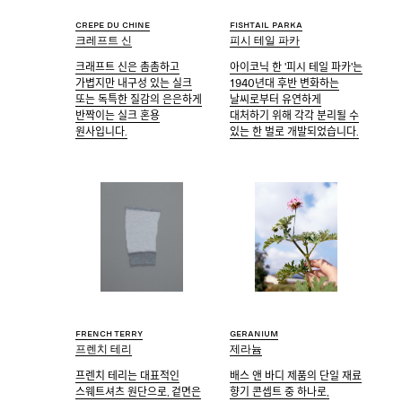
Crepe du chine
Fishtail parka
크레프트 신
피시 테일 파카
크래프트 신은 촘촘하고
아이코닉 한 '피시 테일 파카'는
가볍지만 내구성 있는 실크
1940년대 후반 변화하는
또는 독특한 질감의 은은하게
날씨로부터 유연하게
반짝이는 실크 혼용
대처하기 위해 각각 분리될 수
원사입니다.
있는 한 벌로 개발되었습니다.
French terry
Geranium
프렌치 테리
제라늄
프렌치 테리는 대표적인
배스 앤 바디 제품의 단일 재료
스웨트셔츠 원단으로, 겉면은
향기 콘셉트 중 하나로,