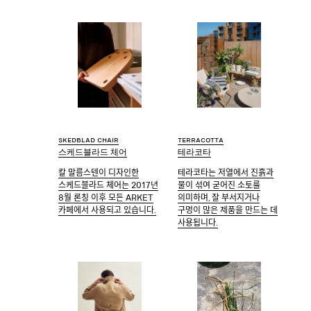
Skedblad chair
Terracotta
스케드블라드 체어
테라코타
칼 말름스텐이 디자인한
테라코타는 저열에서 진흙과
스케드블라드 체어는 2017년
물이 섞여 굳어진 소토를
8월 론칭 이후 모든 ARKET
의미하며, 잘 부서지거나
카페에서 사용되고 있습니다.
구멍이 많은 제품을 만드는 데
사용됩니다.