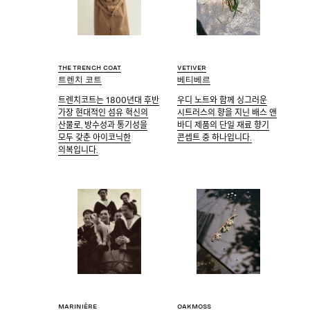
The trench coat
Vetiver
트렌치 코트
베티베르
트렌치코트는 1800년대 후반
우디 노트와 함께 싱그러운
가장 현대적인 섬유 혁신의
시트러스의 향을 지닌 배스 앤
산물로, 방수성과 통기성을
바디 제품의 단일 재료 향기
모두 갖춘 아이코닉한
콘셉트 중 하나입니다.
의복입니다.
Marinière
Oakmoss