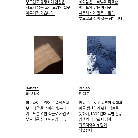
부드럽고 평평하며 안감은
제라늄은 초록빛과 촉촉한
자르지 않은 고리 모양의 실로
셰이드의 밝은 향기로
이루어져 있습니다.
시트러스와 민트 느낌의
부드럽고 장미 같은 향입니다.
Habotai
Indigo
하보타이
인디고
하보타이는 일어로 ‘솜털처럼
인디고는 깊고 풍부한 청색과
부드러운’을 의미하며, 본래
이를 생산하기 위한 식물을
기모노를 위한 직물로 가볍고
뜻하며, 1800년대 후반 인공
부드러운 실크 원단입니다.
염색의 개발로 데님과
워크웨어의 상징이
되었습니다.