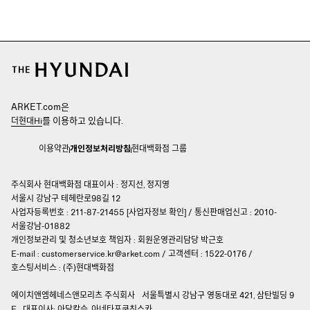
ARKET.com은
를 이용하고 있습니다.
더현대Hi
이용약관
개인정보처리방침
현대백화점 그룹
주식회사 현대백화점 대표이사 : 정지선, 정지영
서울시 강남구 테헤란로98길 12
사업자등록번호 : 211-87-21455 [
사업자정보 확인
]
/
통신판매업신고 : 2010-
서울강남-01882
개인정보관리 및 청소년보호 책임자 :
회원운영관리담당 박근호
E-mail :
customerservice.kr@arket.com
/
고객센터 : 1522-0176
/
호스팅서비스 : (주)현대백화점
에이치앤엠헤네스앤모리츠 주식회사
서울특별시 강남구 영동대로 421, 삼탄빌딩 9
F
대표이사: 아담칼슨, 아네타포쿠친스카