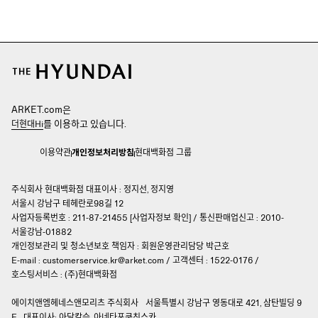
ARKET.com은
를 이용하고 있습니다.
더현대Hi
이용약관
개인정보처리방침
현대백화점 그룹
주식회사 현대백화점 대표이사 : 정지선, 정지영
서울시 강남구 테헤란로98길 12
사업자등록번호 : 211-87-21455 [
사업자정보 확인
]
/
통신판매업신고 : 2010-
서울강남-01882
개인정보관리 및 청소년보호 책임자 :
회원운영관리담당 박근호
E-mail :
customerservice.kr@arket.com
/
고객센터 : 1522-0176
/
호스팅서비스 : (주)현대백화점
에이치앤엠헤네스앤모리츠 주식회사
서울특별시 강남구 영동대로 421, 삼탄빌딩 9
F
대표이사: 아담칼슨, 아네타포쿠친스카