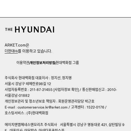
ARKET.com은
를 이용하고 있습니다.
더현대Hi
이용약관
개인정보처리방침
현대백화점 그룹
주식회사 현대백화점 대표이사 : 정지선, 정지영
서울시 강남구 테헤란로98길 12
사업자등록번호 : 211-87-21455 [
사업자정보 확인
]
/
통신판매업신고 : 2010-
서울강남-01882
개인정보관리 및 청소년보호 책임자 :
회원운영관리담당 박근호
E-mail :
customerservice.kr@arket.com
/
고객센터 : 1522-0176
/
호스팅서비스 : (주)현대백화점
에이치앤엠헤네스앤모리츠 주식회사
서울특별시 강남구 영동대로 421, 삼탄빌딩 9
F
대표이사: 아담칼슨, 아네타포쿠친스카