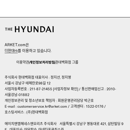
ARKET.com은
를 이용하고 있습니다.
더현대Hi
이용약관
개인정보처리방침
현대백화점 그룹
주식회사 현대백화점 대표이사 : 정지선, 정지영
서울시 강남구 테헤란로98길 12
사업자등록번호 : 211-87-21455 [
사업자정보 확인
]
/
통신판매업신고 : 2010-
서울강남-01882
개인정보관리 및 청소년보호 책임자 :
회원운영관리담당 박근호
E-mail :
customerservice.kr@arket.com
/
고객센터 : 1522-0176
/
호스팅서비스 : (주)현대백화점
에이치앤엠헤네스앤모리츠 주식회사
서울특별시 강남구 영동대로 421, 삼탄빌딩 9
F
대표이사: 아담칼슨, 아네타포쿠친스카