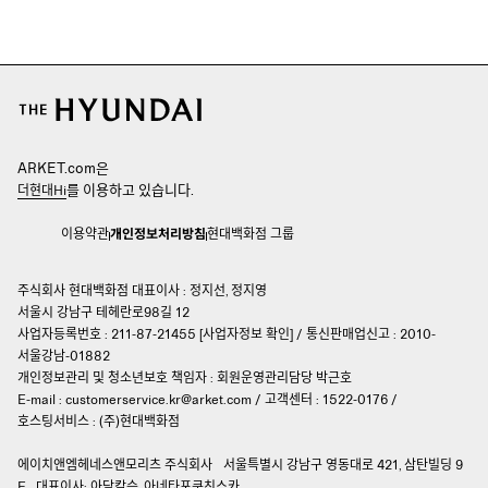
ARKET.com은
를 이용하고 있습니다.
더현대Hi
이용약관
개인정보처리방침
현대백화점 그룹
주식회사 현대백화점 대표이사 : 정지선, 정지영
서울시 강남구 테헤란로98길 12
사업자등록번호 : 211-87-21455 [
사업자정보 확인
]
/
통신판매업신고 : 2010-
서울강남-01882
개인정보관리 및 청소년보호 책임자 :
회원운영관리담당 박근호
E-mail :
customerservice.kr@arket.com
/
고객센터 : 1522-0176
/
호스팅서비스 : (주)현대백화점
에이치앤엠헤네스앤모리츠 주식회사
서울특별시 강남구 영동대로 421, 삼탄빌딩 9
F
대표이사: 아담칼슨, 아네타포쿠친스카