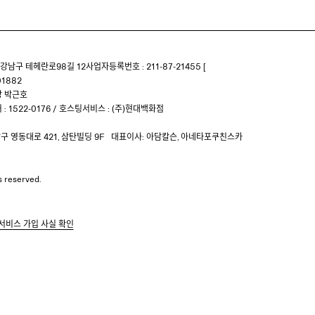
강남구 테헤란로98길 12
사업자등록번호 : 211-87-21455 [
1882
 박근호
: 1522-0176
/
호스팅서비스 : (주)현대백화점
 영동대로 421, 삼탄빌딩 9F
대표이사: 아담칼슨, 아네타포쿠친스카
ts reserved.
서비스 가입 사실 확인