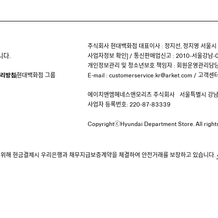
주식회사 현대백화점 대표이사 : 정지선, 정지영
서울시 
니다.
사업자정보 확인
]
/
통신판매업신고 : 2010-서울강남-0
개인정보관리 및 청소년보호 책임자 :
회원운영관리담당
리방침
현대백화점 그룹
E-mail :
customerservice.kr@arket.com
/
고객센터 
에이치앤엠헤네스앤모리츠 주식회사
서울특별시 강남구
사업자 등록번호: 220-87-83339
CopyrightⓒHyundai Department Store.
All righ
 위해 현금결제시 우리은행과 채무지급보증계약을 체결하여 안전거래를 보장하고 있습니다.