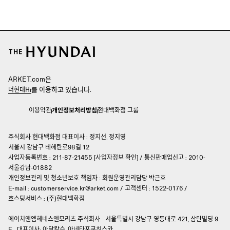
ARKET.com은
를 이용하고 있습니다.
더현대Hi
이용약관
개인정보처리방침
현대백화점 그룹
주식회사 현대백화점 대표이사 : 정지선, 정지영
서울시 강남구 테헤란로98길 12
사업자등록번호 : 211-87-21455 [
사업자정보 확인
]
/
통신판매업신고 : 2010-
서울강남-01882
개인정보관리 및 청소년보호 책임자 :
회원운영관리담당 박근호
E-mail :
customerservice.kr@arket.com
/
고객센터 : 1522-0176
/
호스팅서비스 : (주)현대백화점
에이치앤엠헤네스앤모리츠 주식회사
서울특별시 강남구 영동대로 421, 삼탄빌딩 9
F
대표이사: 아담칼슨, 아네타포쿠친스카