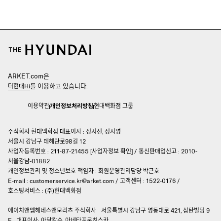
ARKET.com은
를 이용하고 있습니다.
더현대Hi
이용약관
개인정보처리방침
현대백화점 그룹
주식회사 현대백화점 대표이사 : 정지선, 정지영
서울시 강남구 테헤란로98길 12
사업자등록번호 : 211-87-21455 [
사업자정보 확인
]
/
통신판매업신고 : 2010-
서울강남-01882
개인정보관리 및 청소년보호 책임자 :
회원운영관리담당 박근호
E-mail :
customerservice.kr@arket.com
/
고객센터 : 1522-0176
/
호스팅서비스 : (주)현대백화점
에이치앤엠헤네스앤모리츠 주식회사
서울특별시 강남구 영동대로 421, 삼탄빌딩 9
F
대표이사: 아담칼슨, 아네타포쿠친스카