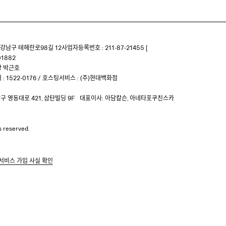
강남구 테헤란로98길 12
사업자등록번호 : 211-87-21455 [
1882
 박근호
: 1522-0176
/
호스팅서비스 : (주)현대백화점
 영동대로 421, 삼탄빌딩 9F
대표이사: 아담칼슨, 아네타포쿠친스카
ts reserved.
서비스 가입 사실 확인