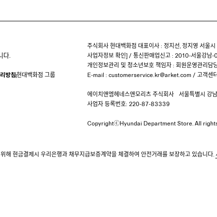
주식회사 현대백화점 대표이사 : 정지선, 정지영
서울시 
니다.
사업자정보 확인
]
/
통신판매업신고 : 2010-서울강남-0
개인정보관리 및 청소년보호 책임자 :
회원운영관리담당
리방침
현대백화점 그룹
E-mail :
customerservice.kr@arket.com
/
고객센터 
에이치앤엠헤네스앤모리츠 주식회사
서울특별시 강남구
사업자 등록번호: 220-87-83339
CopyrightⓒHyundai Department Store.
All righ
 위해 현금결제시 우리은행과 채무지급보증계약을 체결하여 안전거래를 보장하고 있습니다.