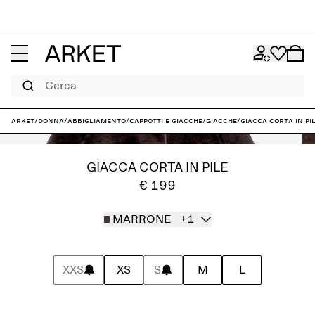
Cerca
ARKET
/
Donna
/
Abbigliamento
/
Cappotti e giacche
/
Giacche
/
Giacca corta in pi
GIACCA CORTA IN PILE
€ 199
MARRONE
+1
XXS
XS
S
M
L