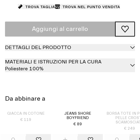
Trova taglia
Trova nel punto vendita
Aggiungi al carrello
DETTAGLI DEL PRODOTTO
MATERIALI E ISTRUZIONI PER LA CURA
Poliestere 100%
Da abbinare a
Prodotto esaurito
Prodotto esaurit
GIACCA IN COTONE
JEANS SHORE
BORSA TOTE IN P
BOYFRIEND
PELLE CROS
€ 119
SCAMOSCIA
€ 89
€ 249