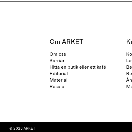
Om ARKET
K
Om oss
Ko
Karriär
Le
Hitta en butik eller ett kafé
Be
Editorial
Re
Material
Ån
Resale
Me
© 2026 ARKET