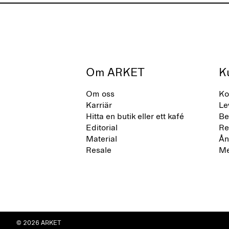
Om ARKET
K
Om oss
Ko
Karriär
Le
Hitta en butik eller ett kafé
Be
Editorial
Re
Material
Ån
Resale
Me
© 2026 ARKET