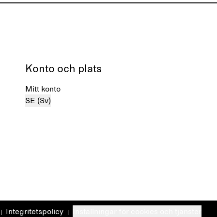
Konto och plats
Mitt konto
SE (Sv)
Integritetspolicy
Inställningar för cookies och tjänster
|
|