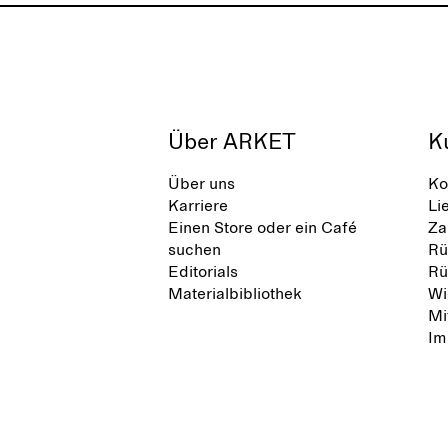
Über ARKET
K
Über uns
Ko
Karriere
Li
Einen Store oder ein Café
Za
suchen
Rü
Editorials
Rü
Materialbibliothek
Wi
Mi
Im