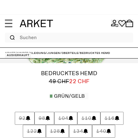
Suchen
ARKET
/
Kinder
/
Kleidung
/
Jungen
/
Oberteile
/
Bedrucktes Hemd
Ausverkauft
BEDRUCKTES HEMD
49 CHF
22 CHF
GRÜN/GELB
92
98
104
110
116
122
128
134
140